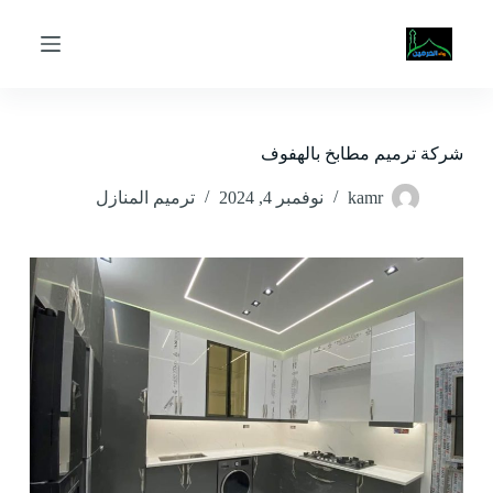
ا
ل
ت
ج
ا
و
ز
شركة ترميم مطابخ بالهفوف
إ
ل
kamr
نوفمبر 4, 2024
ترميم المنازل
ى
ا
ل
م
ح
ت
و
ى