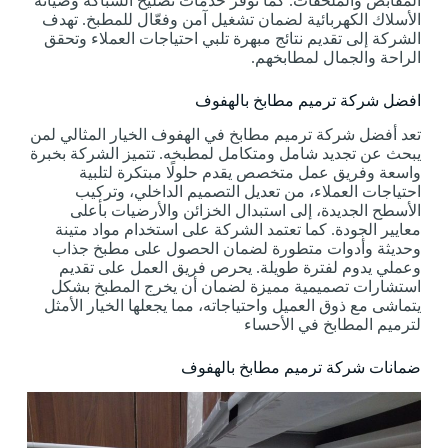
المقابض والملحقات. كما توفر خدمات تصليح السباكة وصيانة
الأسلاك الكهربائية لضمان تشغيل آمن وفعّال للمطبخ. تهدف
الشركة إلى تقديم نتائج مبهرة تلبي احتياجات العملاء وتحقق
الراحة والجمال لمطابخهم.
افضل شركة ترميم مطابخ بالهفوف
تعد أفضل شركة ترميم مطابخ في الهفوف الخيار المثالي لمن
يبحث عن تجديد شامل ومتكامل لمطبخه. تتميز الشركة بخبرة
واسعة وفريق عمل متخصص يقدم حلولًا مبتكرة لتلبية
احتياجات العملاء، من تعديل التصميم الداخلي، وتركيب
الأسطح الجديدة، إلى استبدال الخزائن والأرضيات بأعلى
معايير الجودة. كما تعتمد الشركة على استخدام مواد متينة
وحديثة وأدوات متطورة لضمان الحصول على مطبخ جذاب
وعملي يدوم لفترة طويلة. يحرص فريق العمل على تقديم
استشارات تصميمية مميزة لضمان أن يخرج المطبخ بشكل
يتماشى مع ذوق العميل واحتياجاته، مما يجعلها الخيار الأمثل
لترميم المطابخ في الأحساء
ضمانات شركة ترميم مطابخ بالهفوف