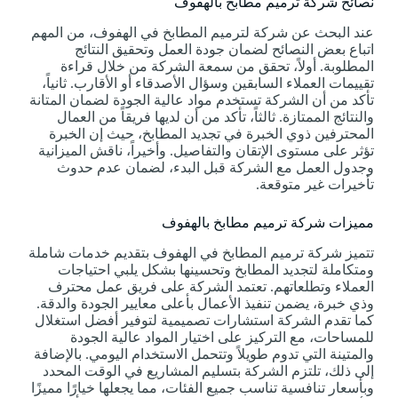
نصائح شركة ترميم مطابخ بالهفوف
عند البحث عن شركة لترميم المطابخ في الهفوف، من المهم
اتباع بعض النصائح لضمان جودة العمل وتحقيق النتائج
المطلوبة. أولاً، تحقق من سمعة الشركة من خلال قراءة
تقييمات العملاء السابقين وسؤال الأصدقاء أو الأقارب. ثانياً،
تأكد من أن الشركة تستخدم مواد عالية الجودة لضمان المتانة
والنتائج الممتازة. ثالثاً، تأكد من أن لديها فريقاً من العمال
المحترفين ذوي الخبرة في تجديد المطابخ، حيث إن الخبرة
تؤثر على مستوى الإتقان والتفاصيل. وأخيراً، ناقش الميزانية
وجدول العمل مع الشركة قبل البدء، لضمان عدم حدوث
تأخيرات غير متوقعة.
مميزات شركة ترميم مطابخ بالهفوف
تتميز شركة ترميم المطابخ في الهفوف بتقديم خدمات شاملة
ومتكاملة لتجديد المطابخ وتحسينها بشكل يلبي احتياجات
العملاء وتطلعاتهم. تعتمد الشركة على فريق عمل محترف
وذي خبرة، يضمن تنفيذ الأعمال بأعلى معايير الجودة والدقة.
كما تقدم الشركة استشارات تصميمية لتوفير أفضل استغلال
للمساحات، مع التركيز على اختيار المواد عالية الجودة
والمتينة التي تدوم طويلاً وتتحمل الاستخدام اليومي. بالإضافة
إلى ذلك، تلتزم الشركة بتسليم المشاريع في الوقت المحدد
وبأسعار تنافسية تناسب جميع الفئات، مما يجعلها خيارًا مميزًا