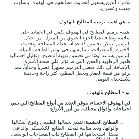
للأفراد الذين يسعون لتحديث مطابخهم في الهفوف بأسلوب
حديث وعصري.
ما هي اهمية ترميم المطابخ بالهفوف
أهمية ترميم المطابخ في الهفوف تكمن في الحفاظ على
سلامة ونظافة هذا الجزء الحيوي من المنزل. من خلال
الترميم، يمكن تحسين كفاءة استخدام المساحة وتحديث
الأجهزة والتوصيلات، مما يسهم في توفير الطاقة والمياه.
الترميم يساعد أيضًا في تحسين تهوية المطبخ، وتقليل احتمالية
ظهور الرطوبة والعفن، التي قد تؤثر على صحة الأسرة.
بالإضافة إلى ذلك، يعطي الترميم مظهراً عصرياً وجذاباً، مما
يرفع من قيمة العقار ويجعل المطبخ أكثر راحة وجاذبية
للاستخدام اليومي.
انواع المطابخ بالهفوف
في الهفوف الاحساء، تتوفر العديد من أنواع المطابخ التي تلبي
احتياجات وأذواق مختلفة. من أبرز الأنواع:
المطابخ الخشبية
: تتميز بجمالها الطبيعي وتنوع أشكالها
وألوانها، وتعد مثالية لمحبي الطابع الكلاسيكي والدافئ.
يُفضل استخدامها في المطابخ ذات المساحات الواسعة.