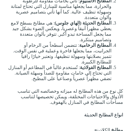
المطابخ الألمنيوم
: تأتي بخامات مقاومة للرطوبة
والحرارة، مما يجعلها مناسبة للمنازل التي تحتاج لمتانة
وسهولة تنظيف عالية. كما أنها تأتي بتصاميم عصرية
وألوان متعددة.
المطابخ الحديثة (الهاي جلوس)
: هي مطابخ بسطح لامع
يعطي مظهراً أنيقاً وعصرياً، ويعكس الضوء بشكل جيد
مما يجعل المساحة تبدو أكبر. تتوفر بألوان متعددة
وتصاميم مبتكرة.
المطابخ الرخامية
: تتضمن أسطحاً من الرخام أو
الجرانيت، مما يجعلها فاخرة وعملية في نفس الوقت.
تتميز بصلابتها وسهولة تنظيفها، وتعتبر خيارًا راقياً
للمطابخ الكبيرة.
المطابخ الفولاذية
: تُستخدم غالباً في المطاعم أو المنازل
التي تحتاج إلى خامات مقاومة للصدأ وسهلة الصيانة.
تضفي مظهراً عصرياً وصناعياً على المطبخ.
كل نوع من هذه المطابخ له ميزاته وخصائصه التي تناسب
الأذواق والاحتياجات المختلفة، ويمكن تخصيصها لتناسب
مساحات المطابخ في المنازل بالهفوف.
انواع المطابخ الحديثة
مطابخ
الكلادينج