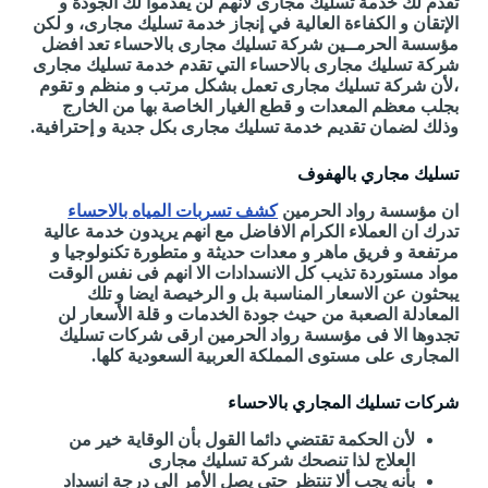
تقدم لك خدمة تسليك مجارى لأنهم لن يقدموا لك الجودة و
الإتقان و الكفاءة العالية في إنجاز خدمة تسليك مجارى، و لكن
مؤسسة الحرمــين شركة تسليك مجارى بالاحساء تعد افضل
شركة تسليك مجارى بالاحساء التي تقدم خدمة تسليك مجارى
،لأن شركة تسليك مجارى تعمل بشكل مرتب و منظم و تقوم
بجلب معظم المعدات و قطع الغيار الخاصة بها من الخارج
وذلك لضمان تقديم خدمة تسليك مجارى بكل جدية و إحترافية.
تسليك مجاري بالهفوف
ان مؤسسة رواد الحرمين
كشف تسربات المياه بالاحساء
تدرك ان العملاء الكرام الافاضل مع انهم يريدون خدمة عالية
مرتفعة و فريق ماهر و معدات حديثة و متطورة تكنولوجيا و
مواد مستوردة تذيب كل الانسدادات الا انهم فى نفس الوقت
يبحثون عن الاسعار المناسبة بل و الرخيصة ايضا و تلك
المعادلة الصعبة من حيث جودة الخدمات و قلة الأسعار لن
تجدوها الا فى مؤسسة رواد الحرمين ارقى شركات تسليك
المجارى على مستوى المملكة العربية السعودية كلها.
شركات تسليك المجاري بالاحساء
لأن الحكمة تقتضي دائما القول بأن الوقاية خير من
العلاج لذا تنصحك شركة تسليك مجارى
بأنه يجب ألا تنتظر حتى يصل الأمر الي درجة انسداد