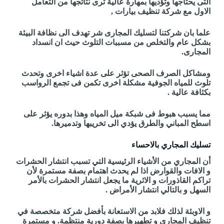
التى يحتاجها وتؤديها بمهارة عالية ترى نتائجها من التعامل
الاول مع شركة تنظيف بيارات ,
علما بان شركتنا لتسليك المجارى شر تهدف الى نظافة البيئة
بشكل عام والتخلص من مسببات التلوث حيث ان انسداد
المجارى.
ومشاكل الصرف الصحى تؤثر على عدة اشياء اخرى وتحدث
تلوث للمياه الجوفية مشكلة اخرى تكمن فى تجمع الرواسب
بكثافة عالية .
مما يسبب هبوط فى شبكة ميل المياه وهذا بدوره يؤثر على
اسطح المباني والطرق يؤدي الى تخريبها وتدميرها.
تسليك المجاري بالاحساء
أن المجاري من الأشياء الرئيسية التي تسبب انتشار الحشرات
و الافات والقوارض اذا لم يحدث اهتمام بصفة مستمرة لأن
تراكم القاذورات و الاثرية ما يجعل انتشار الحشرات بالأمر
السهل و بالتالي انتشار الأمراض .
و الاوبئة لذلك فلابد من الاستعانة بأفضل شركة متخصصة في
تنظيف المجاري و تطهيرها بصفة دورية منتظمة. و مستمرة