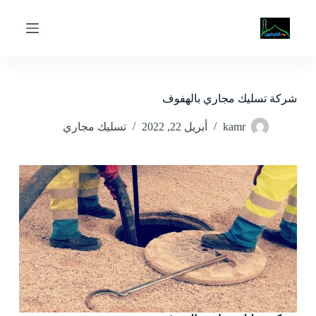
ا
ل
ت
ج
ا
و
ز
شركة تسليك مجاري بالهفوف
إ
ل
kamr
أبريل 22, 2022
تسليك مجاري
ى
ا
ل
م
ح
ت
و
ى