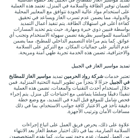
لضمان توفير الطاقة والسلامة في المنزل. تعتمد هذه العملية
على استخدام مواد عالية الجودة تتوافق مع المعايير المحلية
والدولية، مما يضمن عدم تسرب الغاز ويساعد في تحقيق
كفاءة أعلى في استهلاك الطاقة. يتم تنفيذ أعمال التمديد
بواسطة فنيين ذوي خبرة ومهارة، حيث يتم تحديد المسارات
المناسبة للمواسير بطريقة تضمن سهولة الاستخدام وتجنب أي
عوائق. كما يتم مراعاة التصميم الداخلي للمطبخ، مما يضمن
عدم التأثير على جماليات المكان. مع التركيز على السلامة
والاحترافية، تضمن هذه الخدمة تجربة طهي آمنة ومريحة.
تمديد مواسير الغاز في الجبيل
تعتبر خدمات
شركة رواد الحرمين
تمديد
مواسير الغاز للمطابخ
في الجبيل
جزءًا لا يتجزأ من تطوير البنية التحتية المنزلية. فمن
خلال استخدام أحدث التقنيات والمعدات، تضمن هذه العملية
تنفيذًا دقيقًا وسلسًا يتماشى مع احتياجات كل منزل. يتم إجراء
فحص شامل للموقع قبل البدء في التمديد، مع وضع خطة
دقيقة تأخذ في الاعتبار كافة جوانب الاستخدام، بما في ذلك
مسافات الأمان وترتيب الأجهزة.
علاوة على ذلك، يحرص فريق العمل على اتباع إجراءات
السلامة الصارمة، بما في ذلك اختبار ضغط الغاز بعد الانتهاء
من العمل لضمان عدم وجود تسريبات. كما يقدم المتخصصون