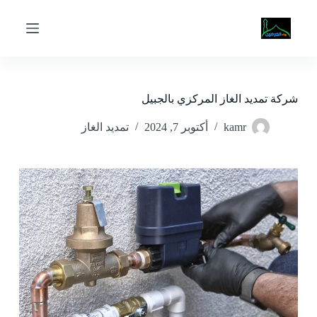
ا
ل
ت
ج
ا
و
ز
شركة تمديد الغاز المركزي بالجبيل
إ
ل
kamr
أكتوبر 7, 2024
تمديد الغاز
ى
ا
ل
م
ح
ت
و
ى