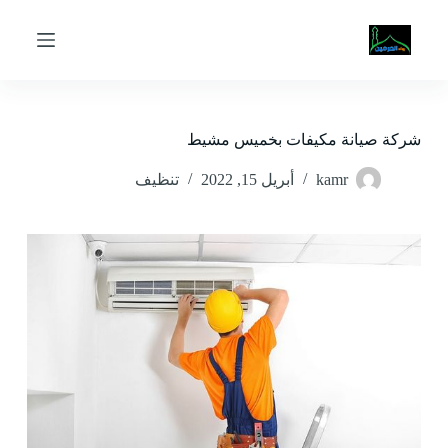
ا
ل
ت
ج
ا
و
ز
شركة صيانة مكيفات بخميس مشيط
إ
ل
kamr
أبريل 15, 2022
تنظيف
ى
ا
ل
م
ح
ت
و
ى