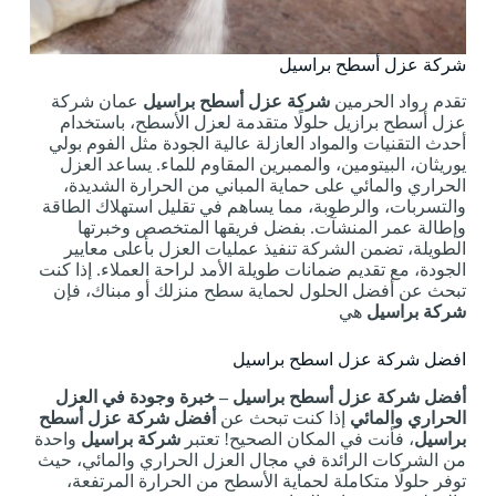
شركة عزل أسطح براسيل
تقدم رواد الحرمين
شركة عزل أسطح براسيل
عمان شركة
عزل أسطح برازيل حلولًا متقدمة لعزل الأسطح، باستخدام
أحدث التقنيات والمواد العازلة عالية الجودة مثل الفوم بولي
يوريثان، البيتومين، والممبرين المقاوم للماء. يساعد العزل
الحراري والمائي على حماية المباني من الحرارة الشديدة،
والتسربات، والرطوبة، مما يساهم في تقليل استهلاك الطاقة
وإطالة عمر المنشآت. بفضل فريقها المتخصص وخبرتها
الطويلة، تضمن الشركة تنفيذ عمليات العزل بأعلى معايير
الجودة، مع تقديم ضمانات طويلة الأمد لراحة العملاء. إذا كنت
تبحث عن أفضل الحلول لحماية سطح منزلك أو مبناك، فإن
شركة براسيل
هي
افضل شركة عزل اسطح براسيل
أفضل شركة عزل أسطح براسيل – خبرة وجودة في العزل
الحراري والمائي
إذا كنت تبحث عن
أفضل شركة عزل أسطح
براسيل
، فأنت في المكان الصحيح! تعتبر
شركة براسيل
واحدة
من الشركات الرائدة في مجال العزل الحراري والمائي، حيث
توفر حلولًا متكاملة لحماية الأسطح من الحرارة المرتفعة،