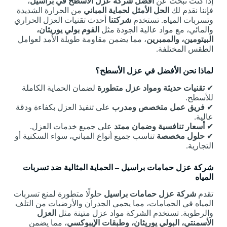
إذا كنت تبحث عن
أفضل شركة عزل الأسطح في براسيل
،
فإننا نقدم لك
الحل الأمثل لحماية المباني
من الحرارة الشديدة
وتسربات المياه. تستخدم
شركتنا
أحدث تقنيات العزل الحراري
والمائي، مع مواد عالية الجودة مثل
الفوم بولي يوريثان،
البيتومين، والممبرين
، مما يضمن مقاومة طويلة الأمد لعوامل
الطقس المختلفة.
لماذا نحن الأفضل في عزل الأسطح؟
✔
تقنيات حديثة ومواد عزل متطورة
لضمان الحماية الكاملة
للأسطح.
✔
فريق عمل متخصص ومدرب
على تنفيذ العزل بكفاءة ودقة
عالية.
✔
أسعار تنافسية وضمان ممتد
على جميع خدمات العزل.
✔
حلول مخصصة
تناسب جميع أنواع المباني، سواء السكنية أو
التجارية.
شركة عزل حمامات براسيل – الحماية المثالية ضد تسربات
المياه
تقدم
شركة عزل حمامات براسيل
حلولًا متطورة لمنع تسربات
المياه في الحمامات، مما يحمي الجدران والأرضيات من التلف
والرطوبة. تستخدم الشركة مواد عزل متينة مثل
العزل
الأسمنتي، البولي يوريثان، وطبقات الإيبوكسي
، مما يضمن