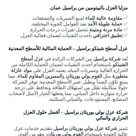
مزايا العزل بالبيتومين من براسيل عمان
✅
مقاومة عالية للماء
لمنع التسربات والتشققات.
✅
حماية طويلة الأمد
ضد العوامل الجوية المختلفة.
✅
مادة مرنة ومتينة
تتحمل تغيرات درجات الحرارة.
✅
تطبيق احترافي
بأحدث التقنيات لضمان فعالية العزل.
عزل أسطح شينكو براسيل – الحماية المثالية للأسطح المعدنية
تُعد
شركة براسيل
من الشركات الرائدة في
عزل أسطح
الشينكو
باستخدام أحدث التقنيات لضمان الحماية الكاملة من
الحرارة العالية وتسربات المياه. يعتمد العزل على
مواد عازلة
متطورة
مثل
الفوم بولي يوريثان
و
الممبرين المقاوم للماء
، مما
يمنع تكوّن الصدأ ويطيل عمر الأسطح المعدنية. توفر الشركة
حلولًا متكاملة تقلل من استهلاك الطاقة وتحافظ على درجة
حرارة متوازنة داخل المباني، مما يجعلها الخيار الأمثل لأصحاب
المصانع، المستودعات، والمباني السكنية.
شركة عزل بولي يوريثان براسيل – أفضل حلول العزل
الحراري والمائي
تتميز
شركة عزل بولي يوريثان براسيل
بتقديم خدمات عزل
عالية الجودة باستخدام
الفوم بولي يوريثان
، وهو من أقوى