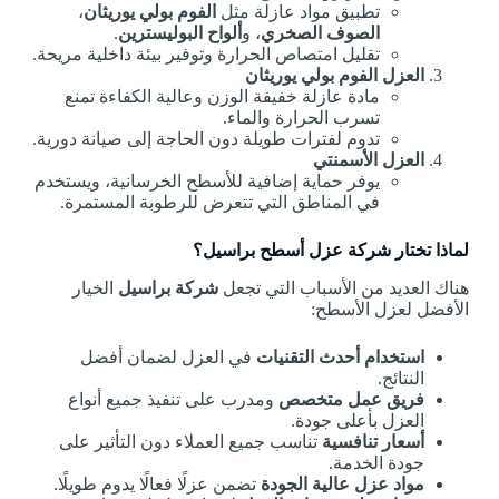
تطبيق مواد عازلة مثل
الفوم بولي يوريثان
،
الصوف الصخري
، و
ألواح البوليسترين
.
تقليل امتصاص الحرارة وتوفير بيئة داخلية مريحة.
العزل الفوم بولي يوريثان
مادة عازلة خفيفة الوزن وعالية الكفاءة تمنع
تسرب الحرارة والماء.
تدوم لفترات طويلة دون الحاجة إلى صيانة دورية.
العزل الأسمنتي
يوفر حماية إضافية للأسطح الخرسانية، ويستخدم
في المناطق التي تتعرض للرطوبة المستمرة.
لماذا تختار شركة عزل أسطح براسيل؟
هناك العديد من الأسباب التي تجعل
شركة براسيل
الخيار
الأفضل لعزل الأسطح:
استخدام أحدث التقنيات
في العزل لضمان أفضل
النتائج.
فريق عمل متخصص
ومدرب على تنفيذ جميع أنواع
العزل بأعلى جودة.
أسعار تنافسية
تناسب جميع العملاء دون التأثير على
جودة الخدمة.
مواد عزل عالية الجودة
تضمن عزلًا فعالًا يدوم طويلًا.