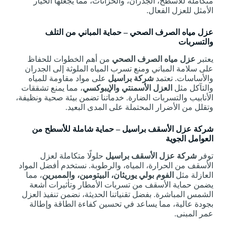
متكاملة للأسطح، الجدران، والخزانات، مما يجعلها الخيار
الأمثل للعزل الفعال.
عزل مياه الصرف الصحي – حماية المباني من التلف
والتسربات
يعتبر
عزل مياه الصرف الصحي
من أهم الخطوات للحفاظ
على سلامة المباني ومنع تسرب المياه الملوثة إلى الجدران
والأساسات. تعتمد
شركة براسيل
على مواد مقاومة للمياه
والتآكل مثل
العزل الأسمنتي والإيبوكسي
، مما يمنع تشققات
الأنابيب والتسربات الضارة. خدماتنا تضمن بيئة صحية ونظيفة،
وتقلل من الأضرار المحتملة على المدى البعيد.
شركة عزل الأسقف براسيل – حماية شاملة للأسطح من
العوامل الجوية
توفر
شركة عزل الأسقف براسيل
حلولًا متكاملة لعزل
الأسقف من الحرارة، المياه، والرطوبة. نستخدم أفضل المواد
العازلة مثل
الفوم بولي يوريثان، البيتومين، والممبرين
، مما
يضمن حماية الأسقف من تسربات الأمطار وتأثيرات أشعة
الشمس المباشرة. بفضل تقنياتنا الحديثة، نضمن تنفيذ العزل
بجودة عالية، مما يساعد في تحسين كفاءة الطاقة وإطالة
عمر المبنى.