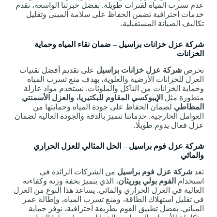
عدم تسرب المياه لفترات طويلة. بفضل خبرتنا الواسعة، نقدم
خدمات احترافية تضمن الحفاظ على سلامة المبنى وتقليل
تكاليف الصيانة المستقبلية.
شركة عزل خزانات براسيل – ضمان نقاء المياه وحماية
الخزانات
تحرص
شركة عزل خزانات براسيل
على تقديم أفضل تقنيات
العزل للخزانات الأرضية والعلوية، بهدف منع تسرب المياه
وحماية الخزانات من التآكل والملوثات. نستخدم مواد عازلة
متطورة مثل
الإيبوكسي المقاوم للبكتيريا، والعزل الأسمنتي
المطاطي
لضمان الحفاظ على جودة المياه وحمايتها من
العوامل الخارجية. خدماتنا تتميز بالدقة والجودة العالية لضمان
عزل فعال يدوم طويلًا.
شركة عزل فوم براسيل – الحل المثالي للعزل الحراري
والمائي
تعد
شركة عزل فوم براسيل
من الشركات الرائدة في
استخدام
الفوم بولي يوريثان
، الذي يتميز بخفة وزنه وكفاءته
العالية في العزل الحراري والمائي. يساعد هذا النوع من العزل
في تقليل استهلاك الطاقة، ومنع تسرب المياه، وإطالة عمر
المباني. بفضل تطبيق الفوم بطريقة احترافية، نوفر حماية