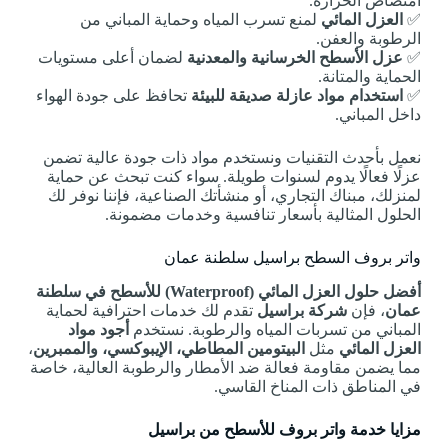
امتصاص الحرارة.
✅
العزل المائي
لمنع تسرب المياه وحماية المباني من
الرطوبة والعفن.
✅
عزل الأسطح الخرسانية والمعدنية
لضمان أعلى مستويات
الحماية والمتانة.
✅
استخدام مواد عازلة صديقة للبيئة
تحافظ على جودة الهواء
داخل المباني.
نعمل بأحدث التقنيات ونستخدم مواد ذات جودة عالية تضمن
عزلًا فعالًا يدوم لسنوات طويلة. سواء كنت تبحث عن حماية
لمنزلك، مبناك التجاري، أو منشأتك الصناعية، فإننا نوفر لك
الحلول المثالية بأسعار تنافسية وخدمات مضمونة.
واتر بروف السطح براسيل سلطنة عمان
أفضل حلول العزل المائي (Waterproof) للأسطح في سلطنة
عمان
، فإن
شركة براسيل
تقدم لك خدمات احترافية لحماية
المباني من تسربات المياه والرطوبة. نستخدم
أجود مواد
العزل المائي
مثل
البيتومين المطاطي، الإيبوكسي، والممبرين
،
مما يضمن مقاومة فعالة ضد الأمطار والرطوبة العالية، خاصة
في المناطق ذات المناخ القاسي.
مزايا خدمة واتر بروف للأسطح من براسيل