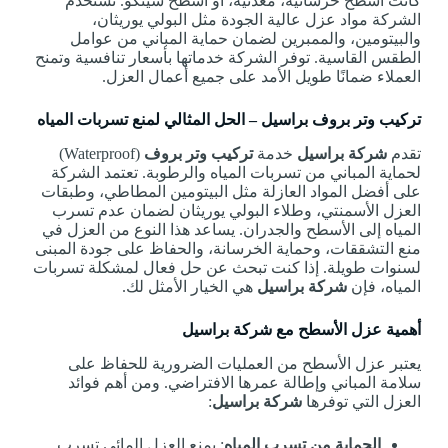
كانت أسطح خرسانية، معدنية، أو أسطح شينكو. تستخدم
الشركة مواد عزل عالية الجودة مثل البولي يوريثان،
والبيتومين، والممبرين لضمان حماية المباني من عوامل
الطقس القاسية. توفر الشركة خدماتها بأسعار تنافسية وتمنح
العملاء ضمانًا طويل الأمد على جميع أعمال العزل.
تركيب وتر بروف براسيل – الحل المثالي لمنع تسربات المياه
تقدم
شركة براسيل
خدمة
تركيب وتر بروف
(Waterproof)
لحماية المباني من تسربات المياه والرطوبة. تعتمد الشركة
على أفضل المواد العازلة مثل البيتومين المطاطي، وطبقات
العزل الأسمنتي، وطلاء البولي يوريثان لضمان عدم تسرب
المياه إلى الأسطح والجدران. يساعد هذا النوع من العزل في
منع التشققات، وحماية الخرسانة، والحفاظ على جودة المبنى
لسنوات طويلة. إذا كنت تبحث عن حل فعال لمشكلة تسربات
المياه، فإن
شركة براسيل
هي الخيار الأمثل لك.
أهمية عزل الأسطح مع شركة براسيل
يعتبر عزل الأسطح من العمليات الضرورية للحفاظ على
سلامة المباني وإطالة عمرها الافتراضي. ومن أهم فوائد
العزل التي توفرها
شركة براسيل
:
الحماية من تسرب المياه
: يمنع العزل المائي تسرب