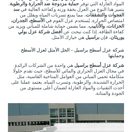
المواد العازلة التي توفر
حماية مزدوجة ضد الحرارة والرطوبة
.
يتميز هذا النوع من العزل بخفة وزنه وكفاءته العالية في
سد
الفجوات والتشققات
، مما يمنع تسربات المياه ويقلل من
امتصاص الحرارة. يُستخدم عزل الفوم في
الأسطح، الجدران،
الخزانات، والأنابيب
، مما يضمن حماية شاملة للمباني ويزيد من
كفاءة الطاقة. إذا كنت تبحث عن
أفضل شركة عزل بولي
يوريثان
، فإن
براسيل
هي خيارك الأمثل.
شركة عزل أسطح براسيل – الحل الأمثل لعزل الأسطح
وحمايتها
شركة عزل أسطح براسيل
هي واحدة من الشركات الرائدة
في مجال العزل الحراري والمائي للأسطح، حيث تقدم حلولًا
متكاملة تحمي المباني من العوامل المناخية القاسية، مثل
الحرارة الشديدة، والرطوبة، وتسرب المياه. يعتمد عملنا على
أحدث التقنيات والمواد العازلة لضمان أعلى مستوى من
الجودة والمتانة.