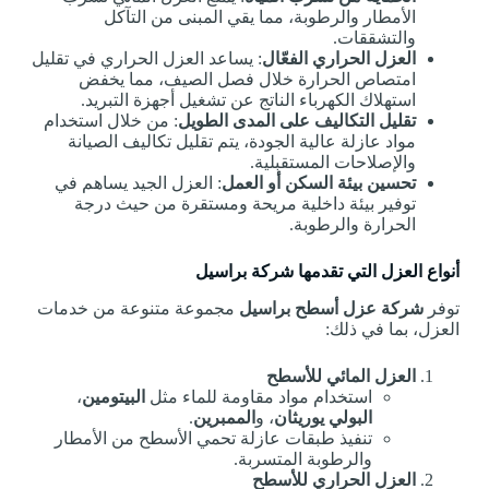
الأمطار والرطوبة، مما يقي المبنى من التآكل
والتشققات.
العزل الحراري الفعّال
: يساعد العزل الحراري في تقليل
امتصاص الحرارة خلال فصل الصيف، مما يخفض
استهلاك الكهرباء الناتج عن تشغيل أجهزة التبريد.
تقليل التكاليف على المدى الطويل
: من خلال استخدام
مواد عازلة عالية الجودة، يتم تقليل تكاليف الصيانة
والإصلاحات المستقبلية.
تحسين بيئة السكن أو العمل
: العزل الجيد يساهم في
توفير بيئة داخلية مريحة ومستقرة من حيث درجة
الحرارة والرطوبة.
أنواع العزل التي تقدمها شركة براسيل
توفر
شركة عزل أسطح براسيل
مجموعة متنوعة من خدمات
العزل، بما في ذلك:
العزل المائي للأسطح
استخدام مواد مقاومة للماء مثل
البيتومين
،
البولي يوريثان
، و
الممبرين
.
تنفيذ طبقات عازلة تحمي الأسطح من الأمطار
والرطوبة المتسربة.
العزل الحراري للأسطح