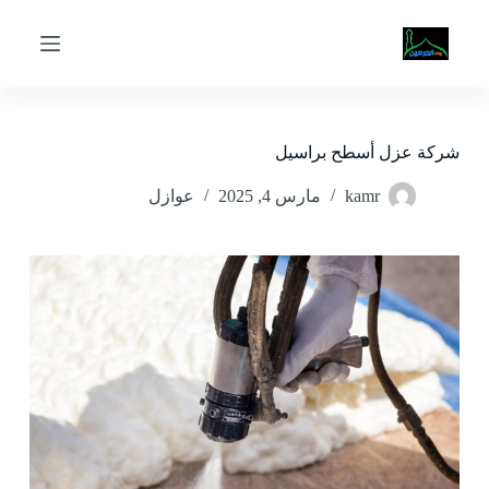
ا
ل
ت
ج
ا
و
ز
شركة عزل أسطح براسيل
إ
ل
kamr
مارس 4, 2025
عوازل
ى
ا
ل
م
ح
ت
و
ى