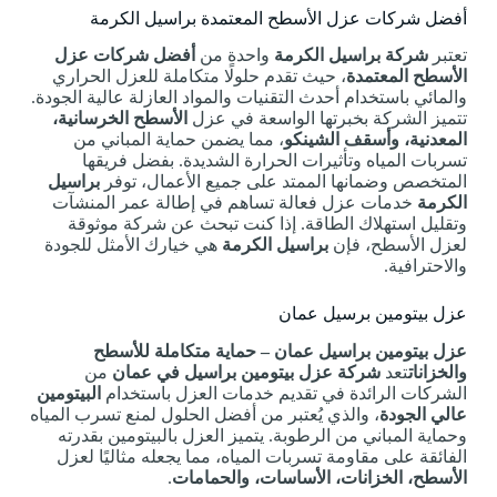
أفضل شركات عزل الأسطح المعتمدة براسيل الكرمة
تعتبر
شركة براسيل الكرمة
واحدة من
أفضل شركات عزل
الأسطح المعتمدة
، حيث تقدم حلولًا متكاملة للعزل الحراري
والمائي باستخدام أحدث التقنيات والمواد العازلة عالية الجودة.
تتميز الشركة بخبرتها الواسعة في عزل
الأسطح الخرسانية،
المعدنية، وأسقف الشينكو
، مما يضمن حماية المباني من
تسربات المياه وتأثيرات الحرارة الشديدة. بفضل فريقها
المتخصص وضمانها الممتد على جميع الأعمال، توفر
براسيل
الكرمة
خدمات عزل فعالة تساهم في إطالة عمر المنشآت
وتقليل استهلاك الطاقة. إذا كنت تبحث عن شركة موثوقة
لعزل الأسطح، فإن
براسيل الكرمة
هي خيارك الأمثل للجودة
والاحترافية.
عزل بيتومين برسيل عمان
عزل بيتومين براسيل عمان – حماية متكاملة للأسطح
والخزانات
تعد
شركة عزل بيتومين براسيل في عمان
من
الشركات الرائدة في تقديم خدمات العزل باستخدام
البيتومين
عالي الجودة
، والذي يُعتبر من أفضل الحلول لمنع تسرب المياه
وحماية المباني من الرطوبة. يتميز العزل بالبيتومين بقدرته
الفائقة على مقاومة تسربات المياه، مما يجعله مثاليًا لعزل
الأسطح، الخزانات، الأساسات، والحمامات
.