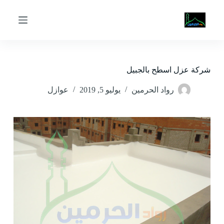
ا
ل
ت
ج
ا
و
ز
شركة عزل اسطح بالجبيل
إ
ل
رواد الحرمين
يوليو 5, 2019
عوازل
ى
ا
ل
م
ح
ت
و
ى