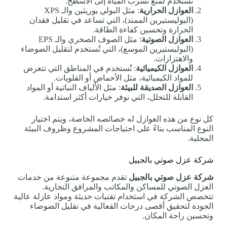
تستخدم لمنع تسرب المياه إلى الأسطح.
العوازل الحرارية
: مثل البولي يوريثين والـ XPS
(البوليستيرين الممتد)، التي تساعد في تقليل فقدان
الحرارة وتحسين كفاءة الطاقة.
العوازل الصوتية
: مثل الصوف الصخري والـ EPS
(البوليستيرين الموسع)، التي تُستخدم لتقليل الضوضاء
والاهتزازات.
العوازل الكيميائية
: تُستخدم في المناطق التي تتعرض
للمواد الكيميائية، مثل الأحماض أو القلويات.
العوازل الصديقة للبيئة
: مثل الألياف النباتية أو المواد
القابلة للتحلل، التي توفر خيارات أكثر استدامة.
كل نوع من هذه العوازل له خصائصه الخاصة، ويتم اختيار
النوع المناسب بناءً على احتياجات المشروع وظروف البيئة
المحلية.
شركة عزل صوتي بالجبيل
شركة عزل صوتي بالجبيل
تقدم مجموعة متنوعة من خدمات
العزل الصوتي للمساكن والمكاتب والمرافق التجارية.
تتخصص الشركة في استخدام تقنيات حديثة ومواد عازلة عالية
الجودة لتحقيق أقصى درجات الفعالية في تقليل الضوضاء
وتحسين راحة المكان.