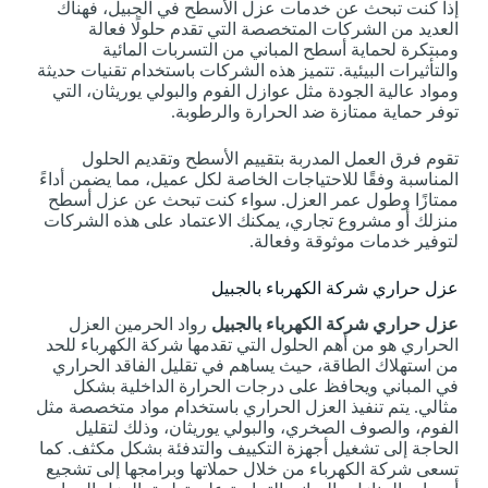
إذا كنت تبحث عن خدمات عزل الأسطح في الجبيل، فهناك
العديد من الشركات المتخصصة التي تقدم حلولًا فعالة
ومبتكرة لحماية أسطح المباني من التسربات المائية
والتأثيرات البيئية. تتميز هذه الشركات باستخدام تقنيات حديثة
ومواد عالية الجودة مثل عوازل الفوم والبولي يوريثان، التي
توفر حماية ممتازة ضد الحرارة والرطوبة.
تقوم فرق العمل المدربة بتقييم الأسطح وتقديم الحلول
المناسبة وفقًا للاحتياجات الخاصة لكل عميل، مما يضمن أداءً
ممتازًا وطول عمر العزل. سواء كنت تبحث عن عزل أسطح
منزلك أو مشروع تجاري، يمكنك الاعتماد على هذه الشركات
لتوفير خدمات موثوقة وفعالة.
عزل حراري شركة الكهرباء بالجبيل
عزل حراري شركة الكهرباء بالجبيل
رواد الحرمين العزل
الحراري هو من أهم الحلول التي تقدمها شركة الكهرباء للحد
من استهلاك الطاقة، حيث يساهم في تقليل الفاقد الحراري
في المباني ويحافظ على درجات الحرارة الداخلية بشكل
مثالي. يتم تنفيذ العزل الحراري باستخدام مواد متخصصة مثل
الفوم، والصوف الصخري، والبولي يوريثان، وذلك لتقليل
الحاجة إلى تشغيل أجهزة التكييف والتدفئة بشكل مكثف. كما
تسعى شركة الكهرباء من خلال حملاتها وبرامجها إلى تشجيع