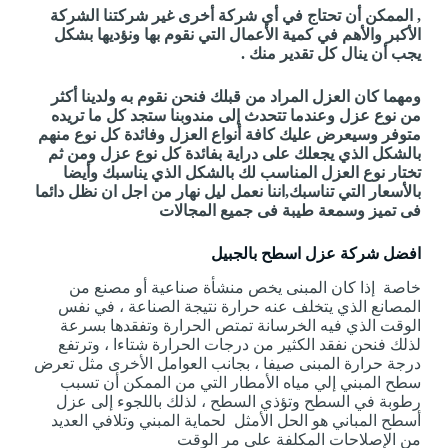
, الممكن أن تحتاج في أي شركة أخرى غير شركتنا الشركة
الأكبر والأهم في كمية الأعمال التي نقوم بها ونؤديها بشكل
يجب أن ينال كل تقدير منك .
ومهما كان العزل المراد من قبلك فنحن نقوم به ولدينا أكثر
من نوع عزل وعندما تتحدث إلى مندوبنا ستجد كل ما تريده
متوفر وسيعرض عليك كافة أنواع العزل وفائدة كل نوع منهم
بالشكل الذي يجعلك على دراية بفائدة كل نوع عزل ومن ثم
تختار نوع العزل المناسب لك بالشكل الذي يناسبك وأيضا
بالأسعار التي تناسبك,اننا نعمل ليل نهار من اجل ان نظل دائما
فى تميز وسمعة طيبة فى جميع المجالات
افضل شركة عزل اسطح بالجبيل
خاصة إذا كان المبنى يخص منشأة صناعية أو مصنع من
المصانع الذي يتخلف عنه حرارة نتيجة الصناعة ، في نفس
الوقت الذي فيه الخرسانة تمتص الحرارة وتفقدها بسرعة
لذلك فنحن نفقد الكثير من درجات الحرارة شتاءا ، وترتفع
درجة حرارة المبنى صيفا ، بجانب العوامل الأخرى مثل تعرض
سطح المبني إلي مياه الأمطار التي من الممكن أن تسبب
رطوبة في السطح وتؤذي السطح ، لذلك باللجوء إلى عزل
أسطح المباني هو الحل الأمثل لحماية المبني وتلافي العديد
من الإصلاحات المكلفة على مر الوقت