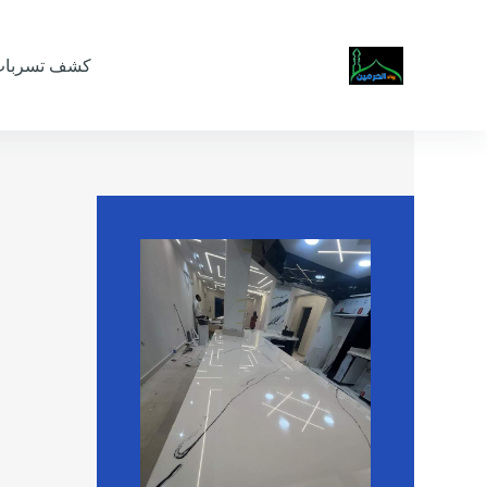
كشف تسربات 
شرك
شرك
تطب