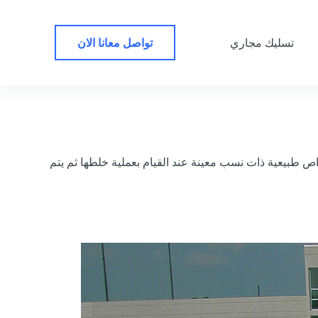
ا
ل
ت
تواصل معانا الان
تسليك مجاري
ج
ا
و
ز
إ
ل
ى
ا
طبيعية ذات نسب معينة عند القيام بعملية خلطها ثم يتم
ل
م
ح
ت
و
ى