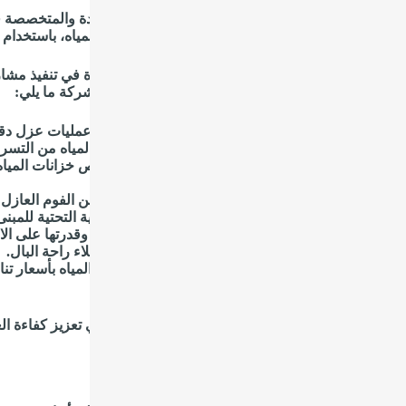
تبر شركة عزل خزانات المياه بالفوم من الشركات الرائدة والمتخصصة 
زم الشركة بتوفير خدمات عزل عالية الجودة لخزانات المياه، باستخدام 
يز شركة عوازل الفوم في الظهران بالاحترافية والكفاءة في تنفيذ مش
ويات الحماية والأداء لخزانات المياه. تشمل خدمات الشركة ما يلي:
تنفيذ العزل بمواصفات عالية: تضمن الشركة إجراء عمليات عزل دقيق
المعتمدة عالميًا، مما يوفر حماية استثنائية لخزانات المياه من التسر
فحص وتقييم الخزانات: يقوم فريق من الخبراء بفحص خزانات المياه وتق
لتعزيز العزل وتجديده عند الحاجة.
تطبيق العزل الصحيح: تُطبق الشركة أنواع مختلفة من الفوم العازل
الحفاظ على نقاء وجودة المياه ومنع تسربها إلى البنية التحتية للمبنى
ضمان الجودة والمتانة: تتميز العوازل بالفوم بمتانتها وقدرتها على 
على جودة العمل والمواد المستخدمة، مما يمنح العملاء راحة البال.
التكلفة الفعالة: توفر الشركة خدمات عزل خزانات المياه بأسعار تنا
جودة عالية بتكلفة معقولة.
ه الطريقة، تساهم شركة عزل خزانات المياه بالفوم في تعزيز كفاءة الع
ات متفوقة في هذا المجال.
ي أنواع فوم العزل في شركة عزل فوم بالظهران؟