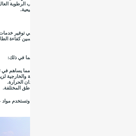
ياه لداخل سطح المنشأة المراد عزلها واحميها من تسرب الرطوبة العالية
مي المبني أو العقار المراد عزله من كافة العوامل الطبيعية.
ة عزل فوم بالظهران
ن أن تكون شركة عزل الفوم في الظهران متخصصة في توفير خدمات ا
تقدمة. تسعى هذه الشركات إلى تقديم حلول فعّالة لتحسين كفاءة الطاق
فير بيئة مريحة للسكان.
م الشركات عادةً مجموعة متنوعة من خدمات العزل، بما في ذلك:
عزل الأسطح: حماية الأسطح من الحرارة والبرودة، مما يساهم في تح
عزل الجدران: استخدام الفوم لعزل الجدران الداخلية والخارجية لزيا
عزل الأنابيب: تأمين العزل للأنابيب لضمان عدم فقدان الحرارة.
عزل الصوت: تقليل انتقال الصوت بين الغرف والمناطق المختلفة.
يز شركة عزل الفوم بالظهران بتوفير خدمات احترافية وتستخدم مواد عا
ومات معينة حول شركة معينة، فأخبرني بذلك!