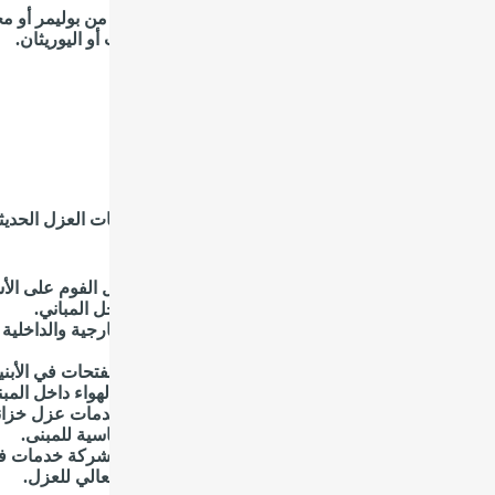
فهي البولي يوريثان أو متعددة اليوريثان فهي تتكون من بوليمر أو
المرتبطة ببعضها فهي مرتبطة أيضا بجذور الكربامات أو اليوريثان.
 ايضاً :
شركة تنظيف مكيفات بالظهران
 ايضاً :
شركة عزل اسطح بالظهران
ات شركة عازل فوم بالظهران
م شركة عازل فوم بالظهران مجموعة شاملة من خدمات العزل الحديثة 
ملاء. إليك لمحة عن خدمات الشركة:
عزل الأسطح والأسقف: تقوم الشركة بتطبيق عوازل الفوم على الأ
في توفير الطاقة وتحسين كفاءة التبريد والتدفئة داخل المباني.
عزل الجدران: تُنفذ عمليات العزل على الجدران الخارجية والداخلية
المناسبة داخل المبنى ويقيه من التشققات والتلف.
عزل الفواصل والفتحات: تعالج الشركة الفواصل والفتحات في الأبنية، 
والحرارية، مما يزيد من كفاءة العزل ويحسن جودة الهواء داخل المبن
عزل الخزانات والأسطح الخرسانية: تقدم الشركة خدمات عزل خزان
عدم تسرب المياه ويحافظ على سلامة الهياكل الأساسية للمبنى.
فحص وصيانة العزل: بالإضافة إلى التركيب، توفر الشركة خدمات فح
المدى الطويل، مما يضمن استدامة الحماية والأداء العالي للعزل.