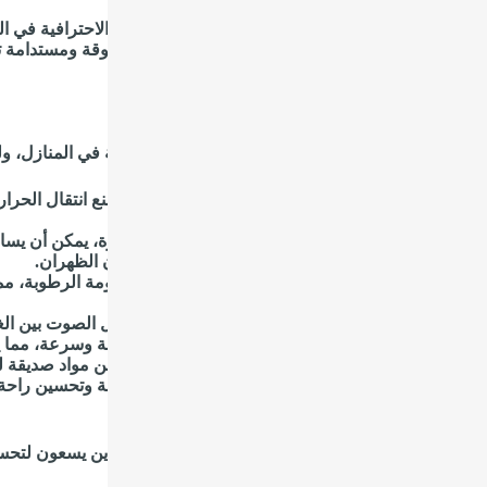
يز خدمات شركة عازل فوم بالظهران بالجودة العالية والاحترافية في التن
المنطقة. تضمن الشركة الحصول على حلول عزل موثوقة ومستدامة تل
ئد عزل الفوم للمنازل في الظهران
 الفوم يعتبر من الحلول الفعالة لتحسين كفاءة الطاقة في المنازل، وله 
عزل حراري ممتاز: يوفر عزل الفوم طبقة عازلة تمنع انتقال الحرا
المنزل، سواء في فصل الصيف أو الشتاء.
تقليل تكاليف الطاقة: بفضل كفاءته في عزل الحرارة، يمكن أن يسا
فواتير الكهرباء، مما يعود بفائدة اقتصادية على سكان الظهران.
مقاومة الرطوبة: يتميز عزل الفوم بقدرته على مقاومة الرطوبة، م
المنزل.
تخفيف الضوضاء: يعمل عزل الفوم على تقليل انتقال الصوت بين الغ
تركيب سهل وسريع: يمكن تطبيق عزل الفوم بسهولة وسرعة، مما يق
صديق للبيئة: العديد من أنواع عزل الفوم مصنوعة من مواد صديقة للبي
تحسين القيمة العقارية: من خلال تعزيز كفاءة الطاقة وتحسين راحة
في المستقبل.
تصار، يُعتبر عزل الفوم خيارًا مثاليًا لسكان الظهران الذين يسعون لتحس