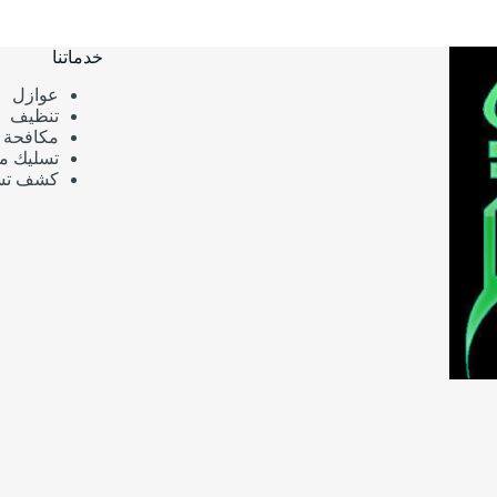
خدماتنا
عوازل
تنظيف
مكافحة 
تسليك م
كشف تسر