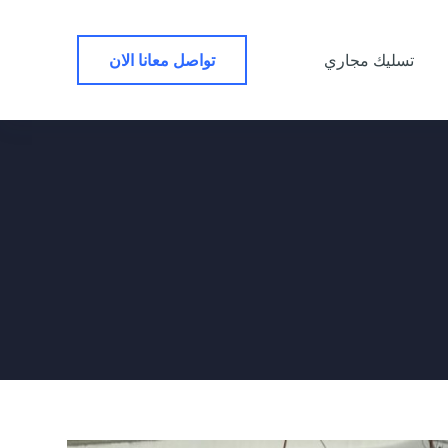
ا
ل
ت
تواصل معانا الان
تسليك مجاري
ج
ا
و
ز
إ
ل
ى
ا
ل
م
ح
ت
و
ى