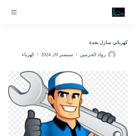
ا
ل
ت
ج
ا
و
ز
كهربائي منازل بجدة
إ
ل
رواد الحرمين
سبتمبر 20, 2024
كهرباء
ى
ا
ل
م
ح
ت
و
ى