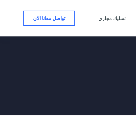
ا
ل
ت
تواصل معانا الان
تسليك مجاري
ج
ا
و
ز
إ
ل
ى
ا
ل
م
ح
ت
و
ى