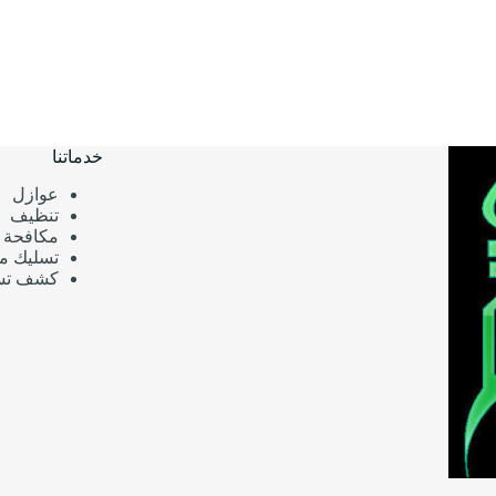
خدماتنا
عوازل
تنظيف
مكافحة 
تسليك م
كشف تسر